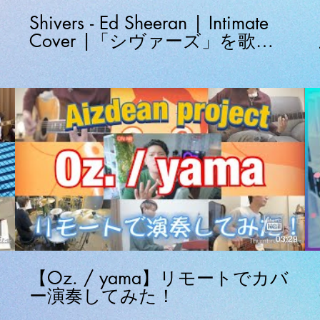
Shivers - Ed Sheeran | Intimate
Cover |「シヴァーズ」を歌っ
てみた
02
03:29
【Oz. / yama】リモートでカバ
ー演奏してみた！