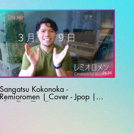
04:34
Sangatsu Kokonoka -
Remioromen | Cover - Jpop |
「３月９日」歌ってみた