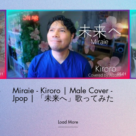
11
05:01
p
Miraie - Kiroro | Male Cover -
Jpop | 「未来へ」歌ってみた
Load More