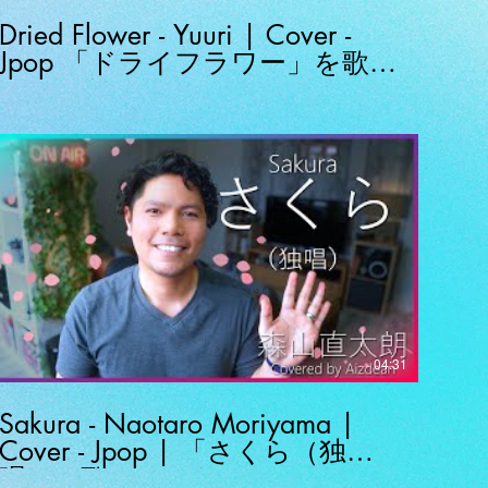
Dried Flower - Yuuri | Cover -
Jpop 「ドライフラワー」を歌
ってみた
04:31
Sakura - Naotaro Moriyama |
Cover - Jpop | 「さくら（独
唱）」歌ってみた