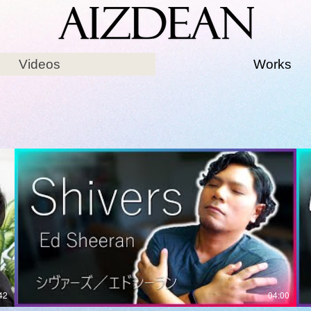
Videos
Works
42
04:00